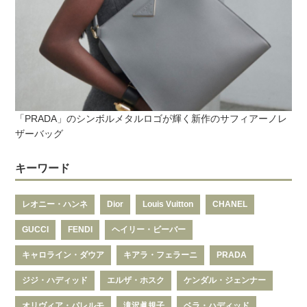
「PRADA」のシンボルメタルロゴが輝く新作のサフィアーノレ
ザーバッグ
キーワード
レオニー・ハンネ
Dior
Louis Vuitton
CHANEL
GUCCI
FENDI
ヘイリー・ビーバー
キャロライン・ダウア
キアラ・フェラーニ
PRADA
ジジ・ハディッド
エルザ・ホスク
ケンダル・ジェンナー
オリヴィア・パレルモ
滝沢眞規子
ベラ・ハディッド