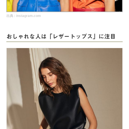
実録！海外ショップで買ってみた！
出典 :
instagram.com
海外SHOP LIST
パーソナルショッパー指南書
おしゃれな人は「レザートップス」に注目