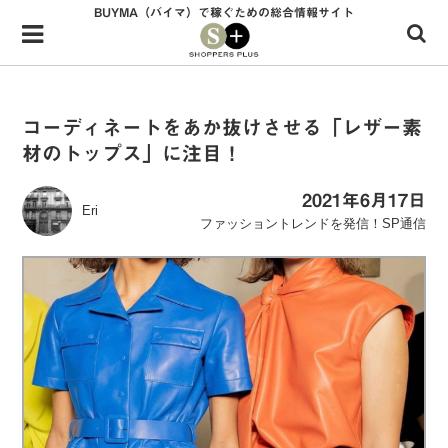
BUYMA（バイマ）で稼ぐための総合情報サイト
Menu
HOME
shoppers+とは？
コーディネートをあか抜けさせる「レザー素
材のトップス」に注目！
34歳独身OLバイマ実践記
無在庫で自由気ままに稼ぐ！バイマ実践記
2021年6月17日
Eri
ファッショントレンドを発信！SP通信
ファッショントレンドを発信！SP通信
BUYMAで人気のブランド
BUYMAの売れ筋商品
バイマの疑問に現役パーソナルショッパーが答えてみた
バイマ活動の疑問に売れっ子現役バイヤーが答えてみた