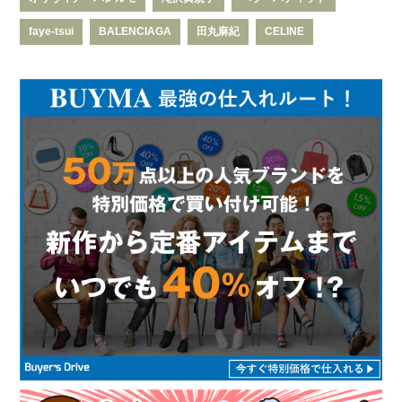
faye-tsui
BALENCIAGA
田丸麻紀
CELINE