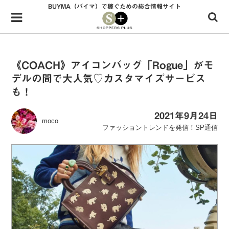
BUYMA（バイマ）で稼ぐための総合情報サイト
Menu
HOME
shoppers+とは？
《COACH》アイコンバッグ「Rogue」がモ
デルの間で大人気♡カスタマイズサービス
34歳独身OLバイマ実践記
も！
無在庫で自由気ままに稼ぐ！バイマ実践記
2021年9月24日
moco
ファッショントレンドを発信！SP通信
ファッショントレンドを発信！SP通信
BUYMAで人気のブランド
BUYMAの売れ筋商品
バイマの疑問に現役パーソナルショッパーが答えてみた
バイマ活動の疑問に売れっ子現役バイヤーが答えてみた