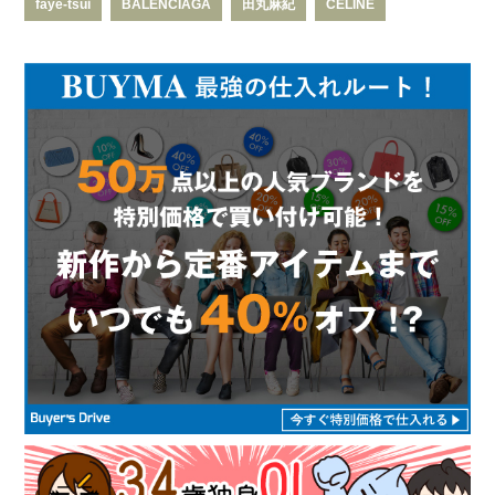
faye-tsui
BALENCIAGA
田丸麻紀
CELINE