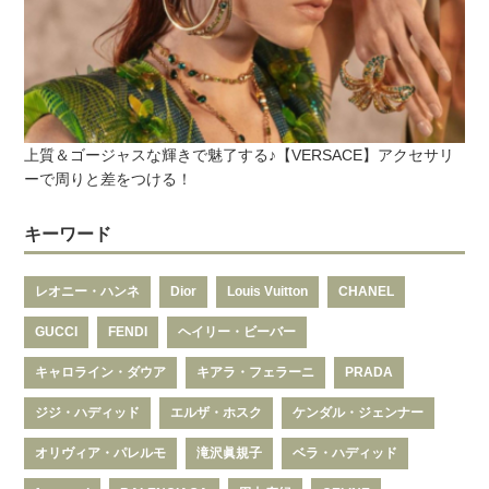
上質＆ゴージャスな輝きで魅了する♪【VERSACE】アクセサリ
ーで周りと差をつける！
キーワード
レオニー・ハンネ
Dior
Louis Vuitton
CHANEL
GUCCI
FENDI
ヘイリー・ビーバー
キャロライン・ダウア
キアラ・フェラーニ
PRADA
ジジ・ハディッド
エルザ・ホスク
ケンダル・ジェンナー
オリヴィア・パレルモ
滝沢眞規子
ベラ・ハディッド