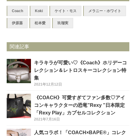
Coach
Koki
ケイト・モス
メラニー・ホワイト
伊原葵
松本愛
玖瑠実
関連記事
キラキラが可愛い♡《Coach》ホリデーコ
レクション＆レトロスキーコレクション特
集
2021年12月12日
《COACH》可愛すぎてファン多数♡アイ
コンキャラクターの恐竜”Rexy ”日本限定
「Rexy Play」カプセルコレクション
2021年7月16日
人気コラボ！「COACH×BAPE®」コレク