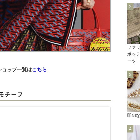
ファ
ボッ
ーツ
いショップ一覧は
こちら
ーモチーフ
即旬