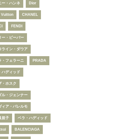
ニー・ハンネ
Dior
 Vuitton
CHANEL
CI
FENDI
リー・ビーバー
ロライン・ダウア
ラ・フェラーニ
PRADA
・ハディッド
ザ・ホスク
ダル・ジェンナー
ヴィア・パレルモ
眞規子
ベラ・ハディッド
tsui
BALENCIAGA