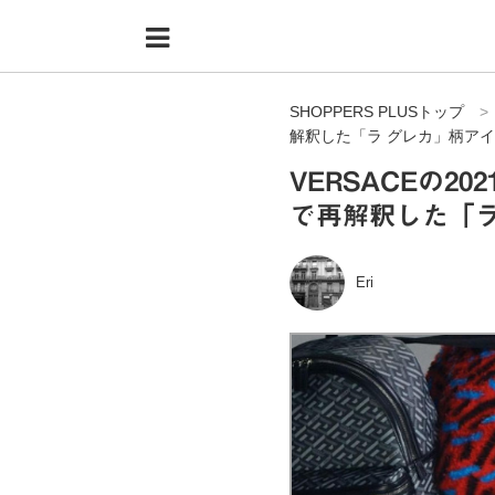
Menu
HOME
SHOPPERS PLUSトップ
shoppers+とは？
解釈した「ラ グレカ」柄ア
34歳独身OLバイマ実践記
VERSACEの2
で再解釈した「
無在庫で自由気ままに稼ぐ！バイマ実践記
ファッショントレンドを発信！SP通信
Eri
BUYMAで人気のブランド
BUYMAの売れ筋商品
バイマの疑問に現役パーソナルショッパーが答えてみた
バイマ活動の疑問に売れっ子現役バイヤーが答えてみた