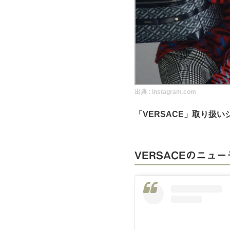
実録！海外ショップで買ってみた！
海外SHOP LIST
パーソナルショッパー指南書
出典 :
instagram.com
「VERSACE」取り扱
VERSACEのニュ