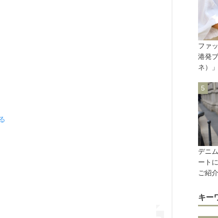
ファ
港発ブ
ネ）
見る
デニ
ート
ご紹
キー