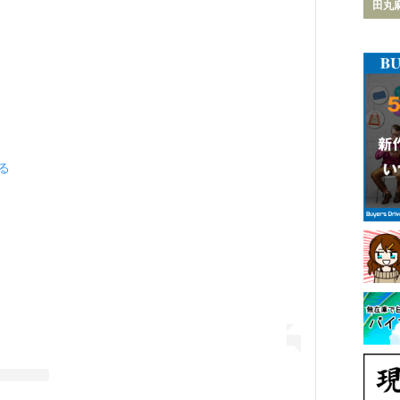
田丸
見る