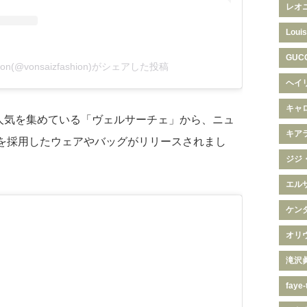
レオ
Louis
GUC
shion(@vonsaizfashion)がシェアした投稿
ヘイ
キャ
人気を集めている「ヴェルサーチェ」から、ニュ
キア
」を採用したウェアやバッグがリリースされまし
ジジ
エル
ケン
オリ
滝沢
faye-