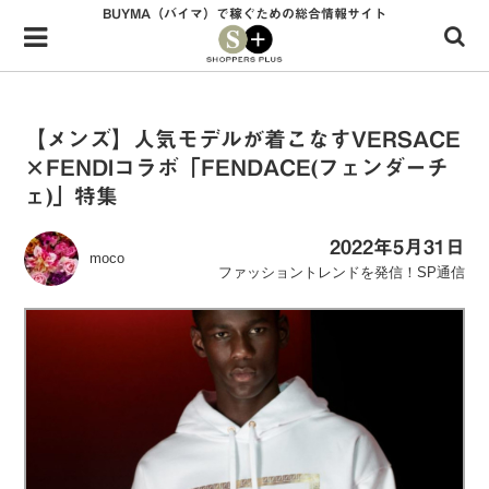
BUYMA（バイマ）で稼ぐための総合情報サイト
Menu
HOME
shoppers+とは？
【メンズ】人気モデルが着こなすVERSACE
×FENDIコラボ「FENDACE(フェンダーチ
34歳独身OLバイマ実践記
ェ)」特集
無在庫で自由気ままに稼ぐ！バイマ実践記
2022年5月31日
moco
ファッショントレンドを発信！SP通信
ファッショントレンドを発信！SP通信
BUYMAで人気のブランド
BUYMAの売れ筋商品
バイマの疑問に現役パーソナルショッパーが答えてみた
バイマ活動の疑問に売れっ子現役バイヤーが答えてみた