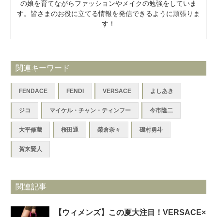
の娘を育てながらファッションやメイクの勉強をしていま
す。皆さまのお役に立てる情報を発信できるように頑張りま
す！
関連キーワード
FENDACE
FENDI
VERSACE
よしあき
ジコ
マイケル・チャン・ティンフー
今市隆二
大平修蔵
桜田通
榮倉奈々
磯村勇斗
賀来賢人
関連記事
【ウィメンズ】この夏大注目！VERSACE×