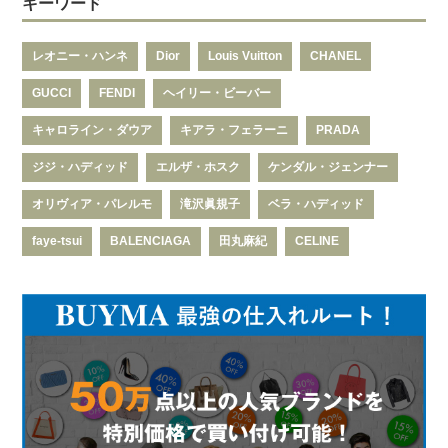
キーワード
レオニー・ハンネ
Dior
Louis Vuitton
CHANEL
GUCCI
FENDI
ヘイリー・ビーバー
キャロライン・ダウア
キアラ・フェラーニ
PRADA
ジジ・ハディッド
エルザ・ホスク
ケンダル・ジェンナー
オリヴィア・パレルモ
滝沢眞規子
ベラ・ハディッド
faye-tsui
BALENCIAGA
田丸麻紀
CELINE