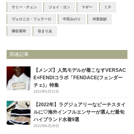
サミー・チェン
ジョイ・ヨン
マギー
ミチ
ヴェロニカ・フェラーロ
中田みのり
仲里依紗
桐谷美玲
谷まりあ
関連記事
【メンズ】人気モデルが着こなすVERSAC
E×FENDIコラボ「FENDACE(フェンダー
チェ)」特集
2022年5月31日
【2022年】ラグジュアリーなビーチスタイ
ルに♡海外インフルエンサーが選んだ最旬
ハイブランド水着9選
2022年6月29日