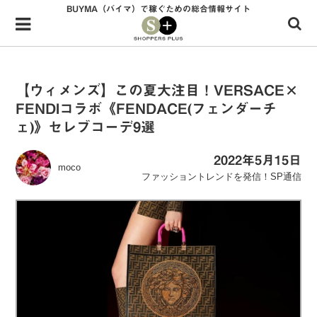
BUYMA（バイマ）で稼ぐための総合情報サイト
Menu
HOME
shoppers+とは？
【ウィメンズ】この夏大注目！VERSACE×
FENDIコラボ《FENDACE(フェンダーチ
34歳独身OLバイマ実践記
ェ)》セレブコーデ9選
無在庫で自由気ままに稼ぐ！バイマ実践記
2022年5月15日
moco
ファッショントレンドを発信！SP通信
ファッショントレンドを発信！SP通信
BUYMAで人気のブランド
BUYMAの売れ筋商品
バイマの疑問に現役パーソナルショッパーが答えてみた
バイマ活動の疑問に売れっ子現役バイヤーが答えてみた