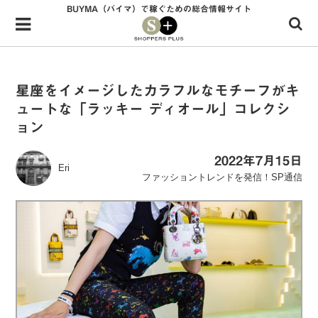
BUYMA（バイマ）で稼ぐための総合情報サイト
Menu
HOME
shoppers+とは？
星座をイメージしたカラフルなモチーフがキ
ュートな「ラッキー ディオール」コレクシ
34歳独身OLバイマ実践記
ョン
無在庫で自由気ままに稼ぐ！バイマ実践記
2022年7月15日
Eri
ファッショントレンドを発信！SP通信
ファッショントレンドを発信！SP通信
BUYMAで人気のブランド
BUYMAの売れ筋商品
バイマの疑問に現役パーソナルショッパーが答えてみた
バイマ活動の疑問に売れっ子現役バイヤーが答えてみた