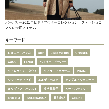
バーバリー2021年秋冬「アウターコレクション」ファッショニ
スタの着用アイテム
キーワード
レオニー・ハンネ
Dior
Louis Vuitton
CHANEL
GUCCI
FENDI
ヘイリー・ビーバー
キャロライン・ダウア
キアラ・フェラーニ
PRADA
ジジ・ハディッド
エルザ・ホスク
ケンダル・ジェンナー
オリヴィア・パレルモ
滝沢眞規子
ベラ・ハディッド
faye-tsui
BALENCIAGA
田丸麻紀
CELINE