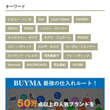
キーワード
レオニー・ハンネ
Dior
Louis Vuitton
CHANEL
GUCCI
FENDI
ヘイリー・ビーバー
キャロライン・ダウア
キアラ・フェラーニ
PRADA
ジジ・ハディッド
エルザ・ホスク
ケンダル・ジェンナー
オリヴィア・パレルモ
滝沢眞規子
ベラ・ハディッド
faye-tsui
BALENCIAGA
田丸麻紀
CELINE