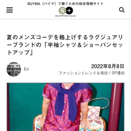
BUYMA（バイマ）で稼ぐための総合情報サイト
Menu
HOME
shoppers+とは？
夏のメンズコーデを格上げするラグジュアリ
ーブランドの「半袖シャツ＆ショーパンセッ
34歳独身OLバイマ実践記
トアップ」
無在庫で自由気ままに稼ぐ！バイマ実践記
2022年8月8日
Eri
ファッショントレンドを発信！SP通信
ファッショントレンドを発信！SP通信
BUYMAで人気のブランド
BUYMAの売れ筋商品
バイマの疑問に現役パーソナルショッパーが答えてみた
バイマ活動の疑問に売れっ子現役バイヤーが答えてみた