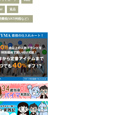
al
返品
費税(VAT/州税など）