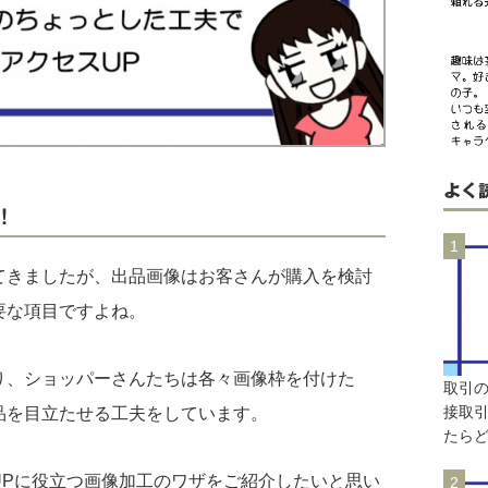
よく
！
てきましたが、出品画像はお客さんが購入を検討
要な項目ですよね。
り、ショッパーさんたちは各々画像枠を付けた
取引
接取
品を目立たせる工夫をしています。
たら
UPに役立つ画像加工のワザをご紹介したいと思い