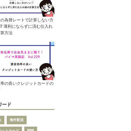
日の為替レートで計算しない方
⁉︎ 薄利にならずに済む仕入れ
計算方法
効率の良いクレジットカードの
方
ワード
れ
海外配送
ジットカード
関税