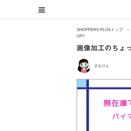
Menu
HOME
SHOPPERS PLUSトップ
shoppers+とは？
UP!!
34歳独身OLバイマ実践記
画像加工のちょっ
無在庫で自由気ままに稼ぐ！バイマ実践記
さおりん
ファッショントレンドを発信！SP通信
BUYMAで人気のブランド
BUYMAの売れ筋商品
バイマの疑問に現役パーソナルショッパーが答えてみた
バイマ活動の疑問に売れっ子現役バイヤーが答えてみた