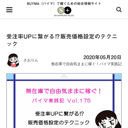
BUYMA（バイマ）で稼ぐための総合情報サイト
Menu
HOME
shoppers+とは？
受注率UPに繋がる⁉︎販売価格設定のテクニ
ック
34歳独身OLバイマ実践記
無在庫で自由気ままに稼ぐ！バイマ実践記
2020年05月20日
さおりん
無在庫で自由気ままに稼ぐ！バイマ実践記
ファッショントレンドを発信！SP通信
BUYMAで人気のブランド
BUYMAの売れ筋商品
バイマの疑問に現役パーソナルショッパーが答えてみた
バイマ活動の疑問に売れっ子現役バイヤーが答えてみた