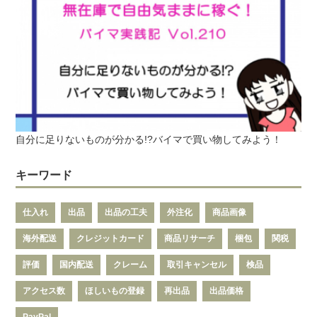
自分に足りないものが分かる!?バイマで買い物してみよう！
キーワード
仕入れ
出品
出品の工夫
外注化
商品画像
海外配送
クレジットカード
商品リサーチ
梱包
関税
評価
国内配送
クレーム
取引キャンセル
検品
アクセス数
ほしいもの登録
再出品
出品価格