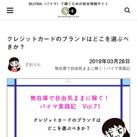
BUYMA（バイマ）で稼ぐための総合情報サイト
Menu
HOME
shoppers+とは？
クレジットカードのブランドはどこを選ぶべ
きか？
34歳独身OLバイマ実践記
無在庫で自由気ままに稼ぐ！バイマ実践記
2019年03月28日
さおりん
無在庫で自由気ままに稼ぐ！バイマ実践記
ファッショントレンドを発信！SP通信
BUYMAで人気のブランド
BUYMAの売れ筋商品
バイマの疑問に現役パーソナルショッパーが答えてみた
バイマ活動の疑問に売れっ子現役バイヤーが答えてみた