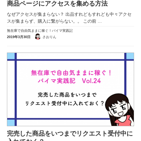
商品ページにアクセスを集める方法
実録！海外ショップで買ってみた！
なぜアクセスが集まらない？ 出品すれどもすれども中々アクセ
海外SHOP LIST
スが集まらず、購入に繋がらない。。 この前
…
無在庫で自由気ままに稼ぐ！バイマ実践記
パーソナルショッパー指南書
2019年3月30日
さおりん
完売した商品をいつまでリクエスト受付中に