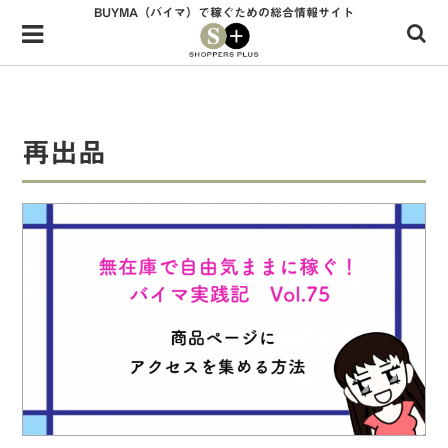
BUYMA（バイマ）で稼ぐための総合情報サイト
Menu
HOME
shoppers+とは？
再出品
34歳独身OLバイマ実践記
無在庫で自由気ままに稼ぐ！バイマ実践記
ファッショントレンドを発信！SP通信
BUYMAで人気のブランド
BUYMAの売れ筋商品
バイマの疑問に現役パーソナルショッパーが答えてみた
バイマ活動の疑問に売れっ子現役バイヤーが答えてみた