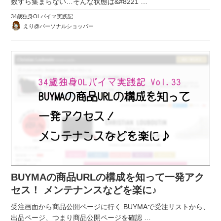
数すら集まらない…そんな状態は&#8221
…
34歳独身OLバイマ実践記
えり@パーソナルショッパー
BUYMAの商品URLの構成を知って一発アク
セス！ メンテナンスなどを楽に♪
受注画面から商品公開ページに行く BUYMAで受注リストから、
出品ページ、つまり商品公開ページを確認
…