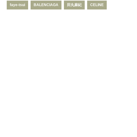
faye-tsui
BALENCIAGA
田丸麻紀
CELINE