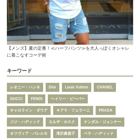
【メンズ】夏の定番！≪ハーフパンツ≫を大人っぽくオシャレ
に着こなすコーデ術
キーワード
レオニー・ハンネ
Dior
Louis Vuitton
CHANEL
GUCCI
FENDI
ヘイリー・ビーバー
キャロライン・ダウア
キアラ・フェラーニ
PRADA
ジジ・ハディッド
エルザ・ホスク
ケンダル・ジェンナー
オリヴィア・パレルモ
滝沢眞規子
ベラ・ハディッド