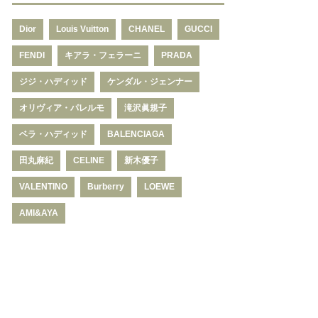
Dior
Louis Vuitton
CHANEL
GUCCI
FENDI
キアラ・フェラーニ
PRADA
ジジ・ハディッド
ケンダル・ジェンナー
オリヴィア・パレルモ
滝沢眞規子
ベラ・ハディッド
BALENCIAGA
田丸麻紀
CELINE
新木優子
VALENTINO
Burberry
LOEWE
AMI&AYA