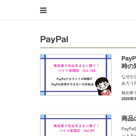
Menu
HOME
shoppers+とは？
PayPal
34歳独身OLバイマ実践記
Pa
無在庫で自由気ままに稼ぐ！バイマ実践記
時の
ファッショントレンドを発信！SP通信
なぜか
あろうP
BUYMAで人気のブランド
無在庫
2020年
BUYMAの売れ筋商品
バイマの疑問に現役パーソナルショッパーが答えてみた
商品
バイマ活動の疑問に売れっ子現役バイヤーが答えてみた
Pay
ットカ