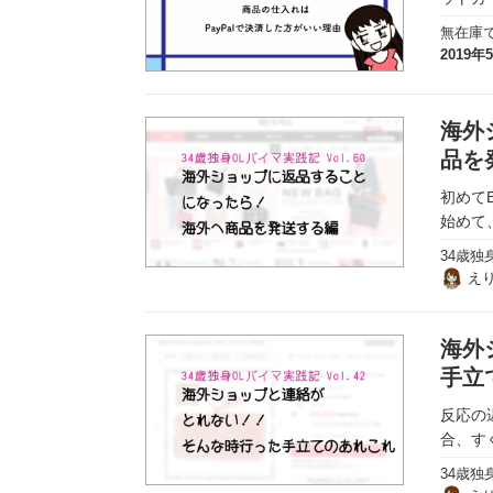
実録！海外ショップで買ってみた！
無在庫
2019年
海外SHOP LIST
パーソナルショッパー指南書
海外
品を
初めて
始めて
34歳独
え
海外
手立
反応の
合、す
34歳独