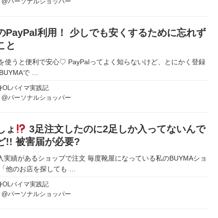
り@パーソナルショッパー
のPayPal利用！ 少しでも安くするために忘れず
こと
alを使うと便利で安心♡ PayPalってよく知らないけど、とにかく登録
BUYMAで
…
身OLバイマ実践記
り@パーソナルショッパー
しょ
3足注文したのに2足しか入ってないんで
ど!! 被害届が必要?
入実績があるショップで注文 毎度靴屋になっている私のBUYMAショ
 「他のお店を探しても
…
身OLバイマ実践記
り@パーソナルショッパー