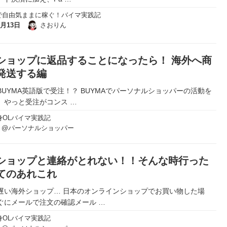
で自由気ままに稼ぐ！バイマ実践記
5月13日
さおりん
ショップに返品することになったら！ 海外へ商
発送する編
BUYMA英語版で受注！？ BUYMAでパーソナルショッパーの活動を
、やっと受注がコンス
…
身OLバイマ実践記
り@パーソナルショッパー
ショップと連絡がとれない！！そんな時行った
てのあれこれ
遅い海外ショップ… 日本のオンラインショップでお買い物した場
ぐにメールで注文の確認メール
…
身OLバイマ実践記