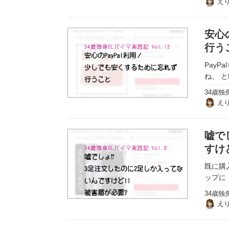
え
安心
行う
PayP
ね。 と
34歳独
え
嘘で
すけ
既に購
ップに
34歳独
え