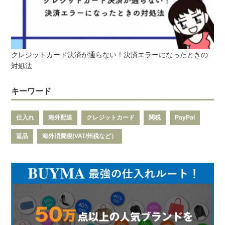
クレジットカード決済が通らない！決済エラーになったときの
対処法
キーワード
仕入れ
海外配送
クレジットカード
関税
PayPal
返品
海外消費税(VAT/州税など）