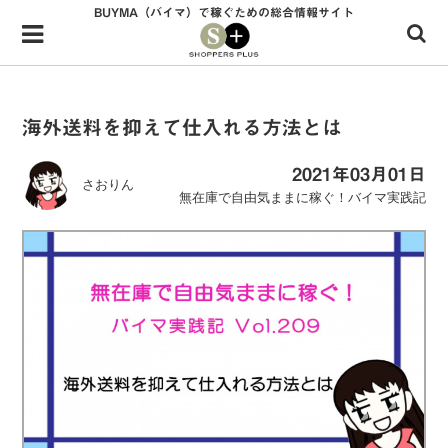
BUYMA（バイマ）で稼ぐための総合情報サイト
Menu
HOME
shoppers+とは？
海外送料を抑えて仕入れる方法とは
34歳独身OLバイマ実践記
2021年03月01日
さおりん
無在庫で自由気ままに稼ぐ！バイマ実践記
無在庫で自由気ままに稼ぐ！バイマ実践記
ファッショントレンドを発信！SP通信
BUYMAで人気のブランド
BUYMAの売れ筋商品
バイマの疑問に現役パーソナルショッパーが答えてみた
バイマ活動の疑問に売れっ子現役バイヤーが答えてみた