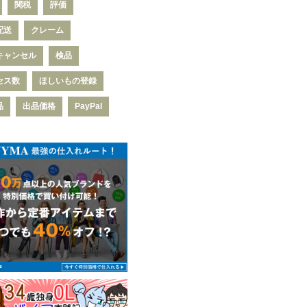
関税
評価
配送
クレーム
キャンセル
検品
セス数
ほしいもの登録
品
出品価格
PayPal