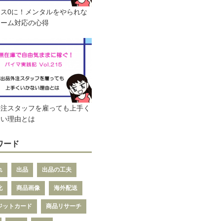
ス0に！メンタルをやられな
レーム対応の心得
外注スタッフを雇っても上手く
ない理由とは
ワード
れ
出品
出品の工夫
化
商品画像
海外配送
ジットカード
商品リサーチ