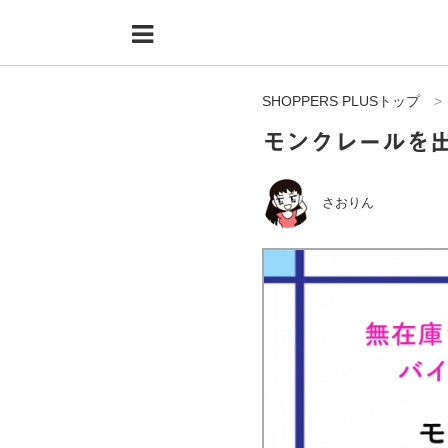
Menu
HOME
SHOPPERS PLUSトップ
shoppers+とは？
モンクレールを
34歳独身OLバイマ実践記
無在庫で自由気ままに稼ぐ！バイマ実践記
さおりん
ファッショントレンドを発信！SP通信
BUYMAで人気のブランド
BUYMAの売れ筋商品
バイマの疑問に現役パーソナルショッパーが答えてみた
バイマ活動の疑問に売れっ子現役バイヤーが答えてみた