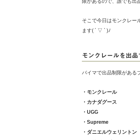
限があるので、誰でも出
そこで今日はモンクレー
ます( ´
▽
` )
ﾉ
モンクレールを出品
バイマで出品制限がある
・モンクレール
・カナダグース
・UGG
・Supreme
・ダニエルウェリントン