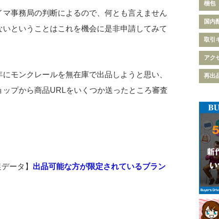
梱包
イマ事務局の判断によるので、何とも言えません
国内
ないということはこれを機会に是非申請してみて
取引
アク
年にモンクレールを無在庫で出品しようと思い、
再出
ョップから商品URLをいくつか送ったところ審査
促データ】
出品可能な方が限定されているブラン