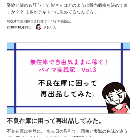
妥協と諦めも肝心！？ 皆さんはどのように販売価格を決めてま
すか？？ まさかテキトーに決めてるなんて方
…
無在庫で自由気ままに稼ぐ！バイマ実践記
2018年10月23日
さおりん
不良在庫に困って再出品してみた。
不良在庫は突然に。 ある日の取引で、画像と実際の色味が違う