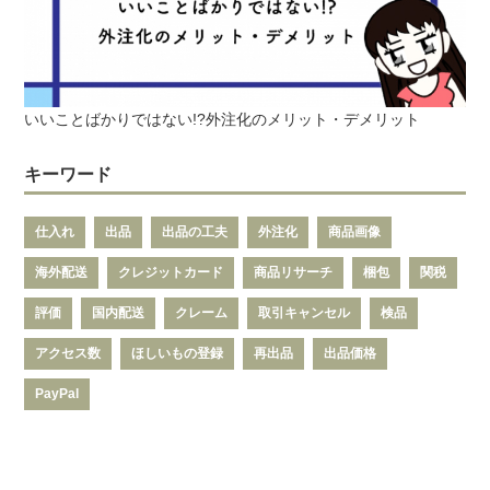
いいことばかりではない!?外注化のメリット・デメリット
キーワード
仕入れ
出品
出品の工夫
外注化
商品画像
海外配送
クレジットカード
商品リサーチ
梱包
関税
評価
国内配送
クレーム
取引キャンセル
検品
アクセス数
ほしいもの登録
再出品
出品価格
PayPal