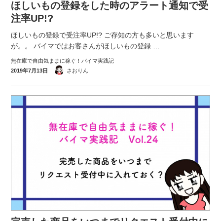
ほしいもの登録をした時のアラート通知で受
実録！海外ショップで買ってみた！
注率UP!?
海外SHOP LIST
ほしいもの登録で受注率UP!? ご存知の方も多いと思います
が。。 バイマではお客さんがほしいもの登録
…
パーソナルショッパー指南書
無在庫で自由気ままに稼ぐ！バイマ実践記
2019年7月13日
さおりん