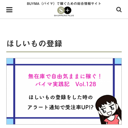
BUYMA（バイマ）で稼ぐための総合情報サイト
Menu
HOME
shoppers+とは？
ほしいもの登録
34歳独身OLバイマ実践記
無在庫で自由気ままに稼ぐ！バイマ実践記
ファッショントレンドを発信！SP通信
BUYMAで人気のブランド
BUYMAの売れ筋商品
バイマの疑問に現役パーソナルショッパーが答えてみた
バイマ活動の疑問に売れっ子現役バイヤーが答えてみた