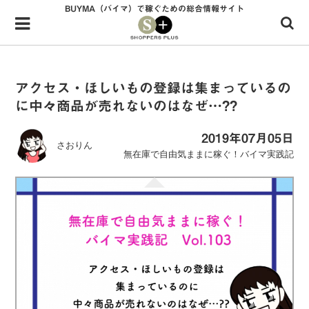
BUYMA（バイマ）で稼ぐための総合情報サイト
Menu
HOME
shoppers+とは？
アクセス・ほしいもの登録は集まっているの
に中々商品が売れないのはなぜ…??
34歳独身OLバイマ実践記
無在庫で自由気ままに稼ぐ！バイマ実践記
2019年07月05日
さおりん
無在庫で自由気ままに稼ぐ！バイマ実践記
ファッショントレンドを発信！SP通信
BUYMAで人気のブランド
BUYMAの売れ筋商品
バイマの疑問に現役パーソナルショッパーが答えてみた
バイマ活動の疑問に売れっ子現役バイヤーが答えてみた