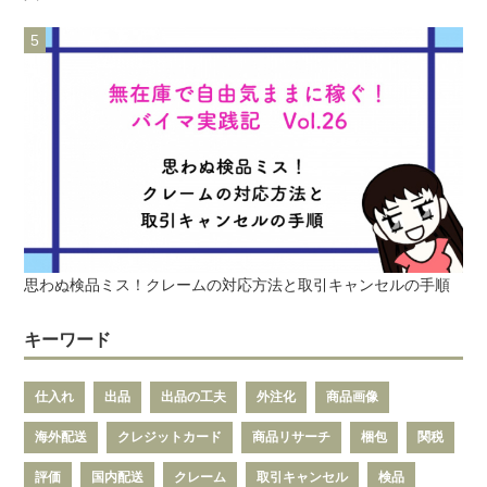
思わぬ検品ミス！クレームの対応方法と取引キャンセルの手順
キーワード
仕入れ
出品
出品の工夫
外注化
商品画像
海外配送
クレジットカード
商品リサーチ
梱包
関税
評価
国内配送
クレーム
取引キャンセル
検品