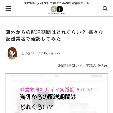
BUYMA（バイマ）で稼ぐための総合情報サイト
Menu
HOME
shoppers+とは？
海外からの配送期間はどれくらい？ 様々な
配送業者で確認してみた
34歳独身OLバイマ実践記
無在庫で自由気ままに稼ぐ！バイマ実践記
えり@パーソナルショッパー
ファッショントレンドを発信！SP通信
34歳独身OLバイマ実践記
,
仕入れ
BUYMAで人気のブランド
BUYMAの売れ筋商品
バイマの疑問に現役パーソナルショッパーが答えてみた
バイマ活動の疑問に売れっ子現役バイヤーが答えてみた