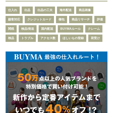
仕入れ
出品
出品の工夫
海外配送
商品画像
顧客対応
クレジットカード
梱包
商品リサーチ
評価
関税
検品/発送
国内配送
BUYMAルール
クレーム
検品
トラブル
アクセス数
ほしいもの登録
荷受け