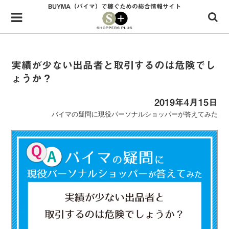
BUYMA（バイマ）で稼ぐための総合情報サイト
Menu
HOME
shoppers+とは？
実績が少ない出品者と取引するのは危険でし
ょうか？
34歳独身OLバイマ実践記
無在庫で自由気ままに稼ぐ！バイマ実践記
2019年4月15日
バイマの疑問に現役パーソナルショッパーが答えてみた
ファッショントレンドを発信！SP通信
BUYMAで人気のブランド
BUYMAの売れ筋商品
バイマの疑問に現役パーソナルショッパーが答えてみた
バイマ活動の疑問に売れっ子現役バイヤーが答えてみた