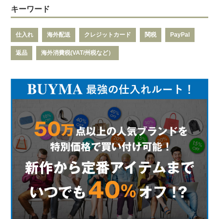
キーワード
仕入れ
海外配送
クレジットカード
関税
PayPal
返品
海外消費税(VAT/州税など）