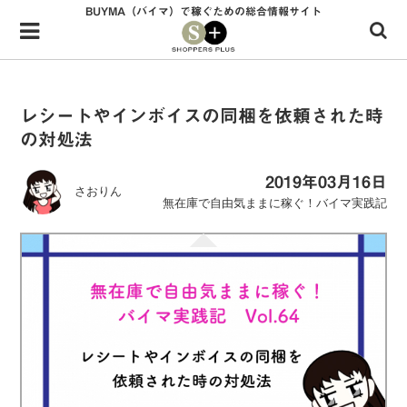
BUYMA（バイマ）で稼ぐための総合情報サイト
Menu
HOME
shoppers+とは？
レシートやインボイスの同梱を依頼された時
の対処法
34歳独身OLバイマ実践記
無在庫で自由気ままに稼ぐ！バイマ実践記
2019年03月16日
さおりん
無在庫で自由気ままに稼ぐ！バイマ実践記
ファッショントレンドを発信！SP通信
BUYMAで人気のブランド
BUYMAの売れ筋商品
バイマの疑問に現役パーソナルショッパーが答えてみた
バイマ活動の疑問に売れっ子現役バイヤーが答えてみた