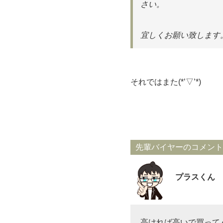
さい。
宜しくお願い致します
それではまた(*’▽’*)
先輩バイヤーのコメント
プラスくん
高ければ高いで買って