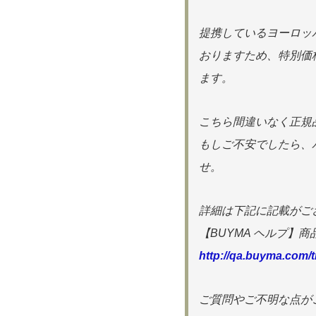
提携しているヨーロッ
おりますため、特別価
ます。
こちら間違いなく正規
もしご不安でしたら、
せ。
詳細は下記に記載がご
【BUYMA ヘルプ】
http://qa.buyma.com/t
ご質問やご不明な点が