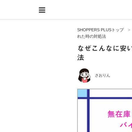
Menu
HOME
SHOPPERS PLUSトップ
shoppers+とは？
れた時の対処法
34歳独身OLバイマ実践記
なぜこんなに安
法
無在庫で自由気ままに稼ぐ！バイマ実践記
ファッショントレンドを発信！SP通信
さおりん
BUYMAで人気のブランド
BUYMAの売れ筋商品
バイマの疑問に現役パーソナルショッパーが答えてみた
バイマ活動の疑問に売れっ子現役バイヤーが答えてみた