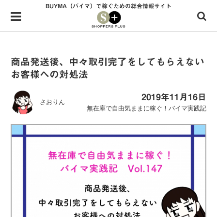
BUYMA（バイマ）で稼ぐための総合情報サイト
Menu
HOME
shoppers+とは？
商品発送後、中々取引完了をしてもらえない
お客様への対処法
34歳独身OLバイマ実践記
無在庫で自由気ままに稼ぐ！バイマ実践記
2019年11月16日
さおりん
無在庫で自由気ままに稼ぐ！バイマ実践記
ファッショントレンドを発信！SP通信
BUYMAで人気のブランド
BUYMAの売れ筋商品
バイマの疑問に現役パーソナルショッパーが答えてみた
バイマ活動の疑問に売れっ子現役バイヤーが答えてみた