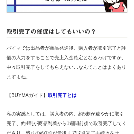
実録！海外ショップで買ってみた！
海外SHOP LIST
パーソナルショッパー指南書
取引完了の催促はしてもいいの？
バイマでは出品者が商品発送後、購入者が取引完了と評
価の入力をすることで売上入金確定となるわけですが、
中々取引完了をしてもらえない…なんてことはよくあり
ますよね。
【BUYMAガイド】
取引完了とは
私の実感としては、購入者の内、約5割が速やかに取引
完了、約4割が商品到着から1週間前後で取引完了してく
ださり、残りの約1割が最後まで取引完了手続きをせ