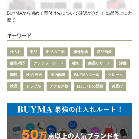
BUYMAから初めて買付け先について確認がきた！ 出品停止に大
慌て
キーワード
仕入れ
出品
出品の工夫
海外配送
商品画像
顧客対応
クレジットカード
梱包
商品リサーチ
評価
関税
検品/発送
国内配送
BUYMAルール
クレーム
検品
トラブル
アクセス数
ほしいもの登録
荷受け