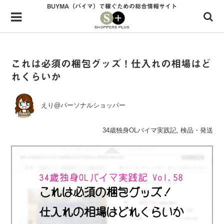
BUYMA（バイマ）で稼ぐための総合情報サイト
Menu
HOME
shoppers+とは？
これは必須の梱包グッズ！仕入れの相場はど
れくらいか
34歳独身OLバイマ実践記
無在庫で自由気ままに稼ぐ！バイマ実践記
えり@パーソナルショッパー
ファッショントレンドを発信！SP通信
34歳独身OLバイマ実践記
,
検品・発送
BUYMAで人気のブランド
BUYMAの売れ筋商品
バイマの疑問に現役パーソナルショッパーが答えてみた
バイマ活動の疑問に売れっ子現役バイヤーが答えてみた