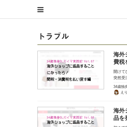
Menu
HOME
shoppers+とは？
トラブル
34歳独身OLバイマ実践記
海外
無在庫で自由気ままに稼ぐ！バイマ実践記
費税
ファッショントレンドを発信！SP通信
開けて
突然受
BUYMAで人気のブランド
34歳独
え
BUYMAの売れ筋商品
バイマの疑問に現役パーソナルショッパーが答えてみた
海外
品を
バイマ活動の疑問に売れっ子現役バイヤーが答えてみた