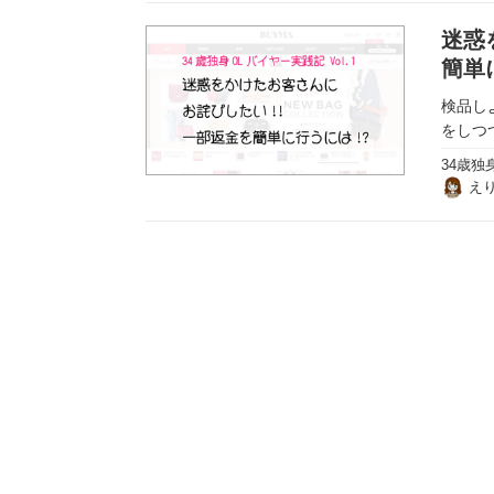
迷惑
簡単
検品し
をしつ
34歳独
え