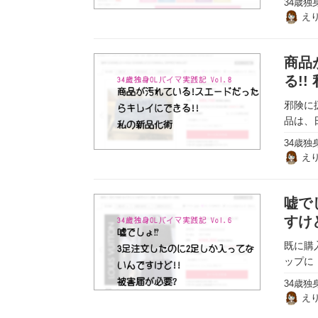
34歳独
え
商品
る!!
邪険に
品は、
34歳独
え
嘘で
すけ
既に購
ップに
34歳独
え