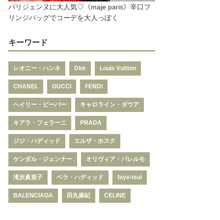
パリジェンヌに大人気♡《maje paris》辛口フ
リンジバッグでコーデを大人っぽく
キーワード
レオニー・ハンネ
Dior
Louis Vuitton
CHANEL
GUCCI
FENDI
ヘイリー・ビーバー
キャロライン・ダウア
キアラ・フェラーニ
PRADA
ジジ・ハディッド
エルザ・ホスク
ケンダル・ジェンナー
オリヴィア・パレルモ
滝沢眞規子
ベラ・ハディッド
faye-tsui
BALENCIAGA
田丸麻紀
CELINE