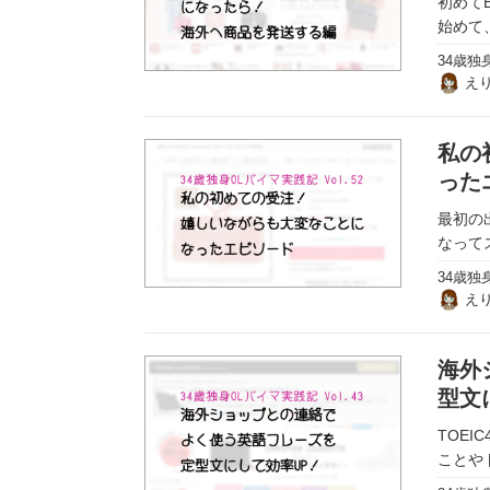
初めて
実録！海外ショップで買ってみた！
始めて
34歳独
海外SHOP LIST
え
パーソナルショッパー指南書
私の
った
最初の
なって
34歳独
え
海外
型文
TOE
ことや