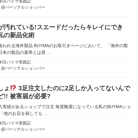
身OLバイマ実践記
り@パーソナルショッパー
が汚れている!スエードだったらキレイにでき
 私の新品化術
扱われる海外製品 BUYMAのお取引きページにおいて、 「海外の製
日本の製品の基準とは異
…
身OLバイマ実践記
り@パーソナルショッパー
しょ
3足注文したのに2足しか入ってないんで
ど!! 被害届が必要?
入実績があるショップで注文 毎度靴屋になっている私のBUYMAショ
 「他のお店を探しても
…
身OLバイマ実践記
り@パーソナルショッパー