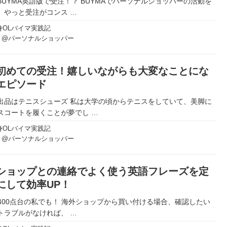
BUYMA英語版で受注！？ BUYMAでパーソナルショッパーの活動を
、やっと受注がコンス
…
身OLバイマ実践記
り@パーソナルショッパー
初めての受注！嬉しいながらも大変なことにな
エピソード
出品はテニスシューズ 私は大学の頃からテニスをしていて、美脚に
スコートを履くことが夢でし
…
身OLバイマ実践記
り@パーソナルショッパー
ショップとの連絡でよく使う英語フレーズを定
にして効率UP！
IC400点台の私でも！ 海外ショップから買い付ける場合、確認したい
トラブルがなければ、
…