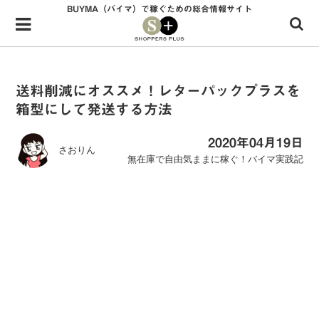
BUYMA（バイマ）で稼ぐための総合情報サイト
Menu
HOME
shoppers+とは？
送料削減にオススメ！レターパックプラスを
箱型にして発送する方法
34歳独身OLバイマ実践記
無在庫で自由気ままに稼ぐ！バイマ実践記
2020年04月19日
さおりん
無在庫で自由気ままに稼ぐ！バイマ実践記
ファッショントレンドを発信！SP通信
BUYMAで人気のブランド
BUYMAの売れ筋商品
バイマの疑問に現役パーソナルショッパーが答えてみた
バイマ活動の疑問に売れっ子現役バイヤーが答えてみた