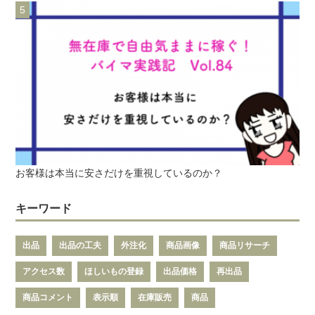
お客様は本当に安さだけを重視しているのか？
キーワード
出品
出品の工夫
外注化
商品画像
商品リサーチ
アクセス数
ほしいもの登録
出品価格
再出品
商品コメント
表示順
在庫販売
商品