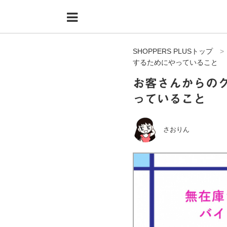
Menu
HOME
SHOPPERS PLUSトップ
shoppers+とは？
するためにやっていること
34歳独身OLバイマ実践記
お客さんからの
っていること
無在庫で自由気ままに稼ぐ！バイマ実践記
ファッショントレンドを発信！SP通信
さおりん
BUYMAで人気のブランド
BUYMAの売れ筋商品
バイマの疑問に現役パーソナルショッパーが答えてみた
バイマ活動の疑問に売れっ子現役バイヤーが答えてみた