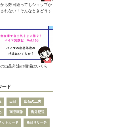
けから数日経ってもショップか
送されない！そんなときどうす
マの出品外注の相場はいくら
ワード
れ
出品
出品の工夫
化
商品画像
海外配送
ジットカード
商品リサーチ