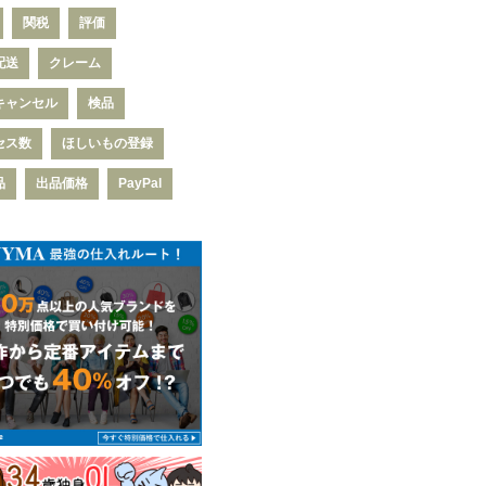
関税
評価
配送
クレーム
キャンセル
検品
セス数
ほしいもの登録
品
出品価格
PayPal