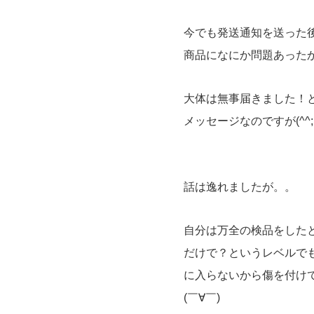
今でも発送通知を送った
商品になにか問題あった
大体は無事届きました！
メッセージなのですが(^^;
話は逸れましたが。。
自分は万全の検品をした
だけで？というレベルで
に入らないから傷を付け
(￣∀￣)