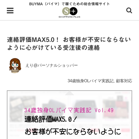
BUYMA（バイマ）で稼ぐための総合情報サイト
Menu
HOME
shoppers+とは？
連絡評価MAX5.0！ お客様が不安にならない
ように心がけている受注後の連絡
34歳独身OLバイマ実践記
無在庫で自由気ままに稼ぐ！バイマ実践記
えり@パーソナルショッパー
ファッショントレンドを発信！SP通信
34歳独身OLバイマ実践記
,
顧客対応
BUYMAで人気のブランド
BUYMAの売れ筋商品
バイマの疑問に現役パーソナルショッパーが答えてみた
バイマ活動の疑問に売れっ子現役バイヤーが答えてみた