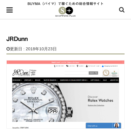
BUYMA（バイマ）で稼ぐための総合情報サイト
Menu
HOME
shoppers+とは？
JRDunn
34歳独身OLバイマ実践記
更新日 : 2018年10月23日
無在庫で自由気ままに稼ぐ！バイマ実践記
ファッショントレンドを発信！SP通信
BUYMAで人気のブランド
BUYMAの売れ筋商品
バイマの疑問に現役パーソナルショッパーが答えてみた
バイマ活動の疑問に売れっ子現役バイヤーが答えてみた