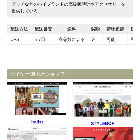
グッチなどのハイブランドの高級腕時計やアクセサリーを
提供している。
配送方法
配送目安
送料
関税
荷物追跡
日本
UPS
5-7日
商品数による
込
可能
可能
バイヤー御用達ショップ
italist
STYLEBOP