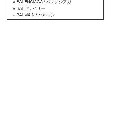
BALENCIAGA / バレンシアガ
BALLY / バリー
BALMAIN / バルマン
BAOBAO ISSEY MIYAKE / バオバオイッセ
イミヤケ
BCBG MAXAZRIA / ビーシービージーマッ
クスアズリア
Berluti / ベルルッティ
Betsey Johnson / ベッツィジョンソン
Billabong / ビラボン
Borsalino / ボルサリーノ
BOTTEGA VENETA / ボッテガヴェネタ
BOY LONDON / ボーイロンドン
Brooks Brothers / ブルックスブラザーズ
BRUNELLO CUCINELLI / ブルネロクチネ
リ
Burberry / バーバリー
BUSCEMI / ブシェミ
Bvlgari / ブルガリ
Calvin Klein / カルバンクライン
CAMELIA ROMA / カメリアローマ