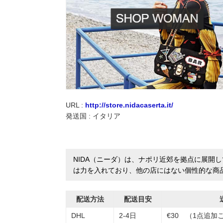
実録！海外ショップで買ってみた！
海外SHOP LIST
パーソナルショッパー指南書
URL :
http://store.nidacaserta.it/
発送国 : イタリア
NIDA（ニーダ）は、ナポリ近郊を拠点に展開
は力を入れており、他の店にはない個性的な商
配送方法
配送目安
DHL
2-4日
€30 （1点追加