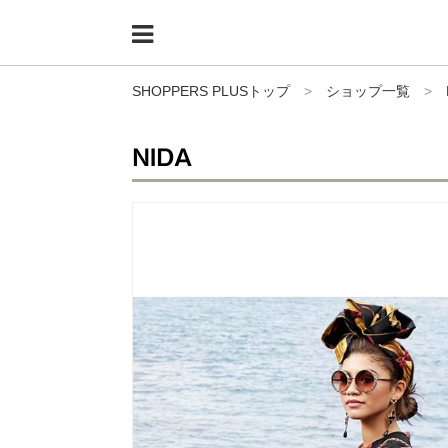
Menu
HOME
SHOPPERS PLUSトップ
>
ショップ一覧
>
shoppers+とは？
NIDA
34歳独身OLバイマ実践記
無在庫で自由気ままに稼ぐ！バイマ実践記
ファッショントレンドを発信！SP通信
BUYMAで人気のブランド
BUYMAの売れ筋商品
バイマの疑問に現役パーソナルショッパーが答えてみた
バイマ活動の疑問に売れっ子現役バイヤーが答えてみた