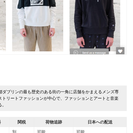
の首都ダブリンの最も歴史のある街の一角に店舗をかまえるメンズ専
ストリートファッションが中心で、ファッションとアートと音楽
る。
料
関税
荷物追跡
日本への配送
別
可能
可能