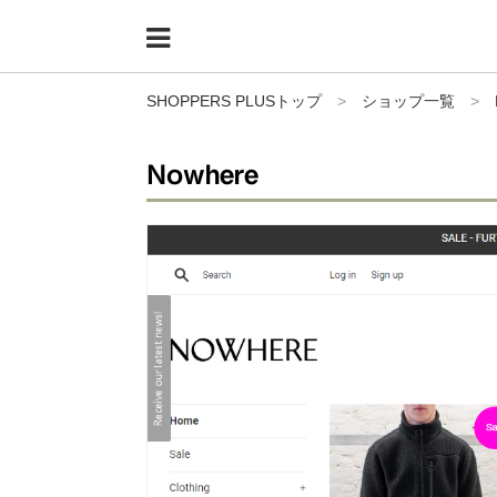
Menu
HOME
SHOPPERS PLUSトップ
>
ショップ一覧
>
shoppers+とは？
Nowhere
34歳独身OLバイマ実践記
無在庫で自由気ままに稼ぐ！バイマ実践記
ファッショントレンドを発信！SP通信
BUYMAで人気のブランド
BUYMAの売れ筋商品
バイマの疑問に現役パーソナルショッパーが答えてみた
バイマ活動の疑問に売れっ子現役バイヤーが答えてみた