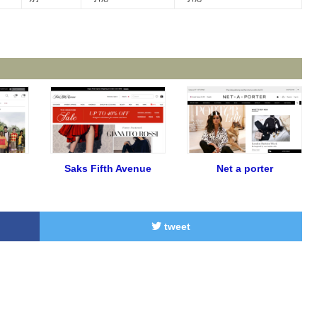
Saks Fifth Avenue
Net a porter
tweet