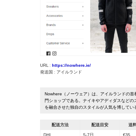
実録！海外ショップで買ってみた！
海外SHOP LIST
パーソナルショッパー指南書
URL :
https://nowhere.ie/
発送国 : アイルランド
Nowhere（ノーウェア）は、アイルランド
門ショップである。ナイキやアディダスなどの
を融合させた独自のスタイルが人気を博してい
配送方法
配送目安
送
DHL
5-7日
€35