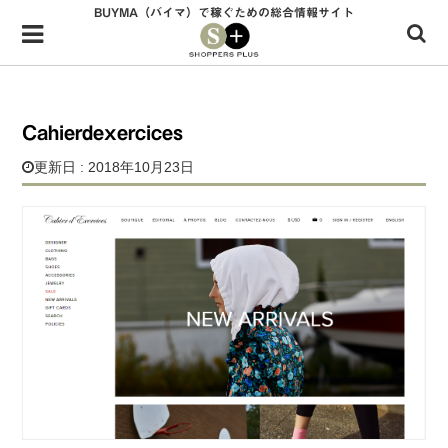
BUYMA（バイマ）で稼ぐための総合情報サイト
Menu
HOME
shoppers+とは？
Cahierdexercices
34歳独身OLバイマ実践記
更新日 : 2018年10月23日
無在庫で自由気ままに稼ぐ！バイマ実践記
ファッショントレンドを発信！SP通信
BUYMAで人気のブランド
BUYMAの売れ筋商品
バイマの疑問に現役パーソナルショッパーが答えてみた
バイマ活動の疑問に売れっ子現役バイヤーが答えてみた