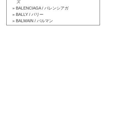
ズ
BALENCIAGA / バレンシアガ
BALLY / バリー
BALMAIN / バルマン
BAOBAO ISSEY MIYAKE / バオバオイッセ
イミヤケ
BCBG MAXAZRIA / ビーシービージーマッ
クスアズリア
Berluti / ベルルッティ
Betsey Johnson / ベッツィジョンソン
Billabong / ビラボン
Borsalino / ボルサリーノ
BOTTEGA VENETA / ボッテガヴェネタ
BOY LONDON / ボーイロンドン
Brooks Brothers / ブルックスブラザーズ
BRUNELLO CUCINELLI / ブルネロクチネ
リ
Burberry / バーバリー
BUSCEMI / ブシェミ
Bvlgari / ブルガリ
Calvin Klein / カルバンクライン