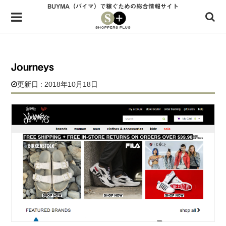
BUYMA（バイマ）で稼ぐための総合情報サイト
Menu
HOME
shoppers+とは？
Journeys
34歳独身OLバイマ実践記
更新日 : 2018年10月18日
無在庫で自由気ままに稼ぐ！バイマ実践記
ファッショントレンドを発信！SP通信
BUYMAで人気のブランド
BUYMAの売れ筋商品
バイマの疑問に現役パーソナルショッパーが答えてみた
バイマ活動の疑問に売れっ子現役バイヤーが答えてみた