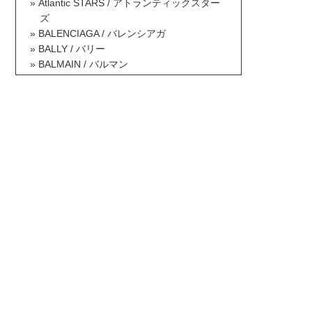
Atlantic STARS / アトランティックスター
ズ
BALENCIAGA / バレンシアガ
BALLY / バリー
BALMAIN / バルマン
BAOBAO ISSEY MIYAKE / バオバオイッセ
イミヤケ
BCBG MAXAZRIA / ビーシービージーマッ
クスアズリア
Berluti / ベルルッティ
Betsey Johnson / ベッツィジョンソン
Billabong / ビラボン
Borsalino / ボルサリーノ
BOTTEGA VENETA / ボッテガヴェネタ
BOY LONDON / ボーイロンドン
Brooks Brothers / ブルックスブラザーズ
BRUNELLO CUCINELLI / ブルネロクチネ
リ
Burberry / バーバリー
BUSCEMI / ブシェミ
Bvlgari / ブルガリ